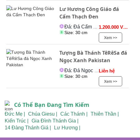
Lư Hương Công Giáo đá
Cẩm Thạch Đen
Đá: Đá Cẩm Thạch
1.200.000 VNĐ
Size: 30 cm
Xem >>
Tượng Bà Thánh TêRêSa đá
Ngọc Xanh Pakistan
Đá: Đá Ngọc Onyx
Liên hệ
Size: 30 cm
Xem >>
Có Thể Bạn Đang Tìm Kiếm
Đức Mẹ |
Chúa Giesu |
Các Thánh |
Thiên Thần |
Kiến Trúc |
Gia Đình Thánh Gia |
14 Đàng Thánh Giá |
Lư Hương |