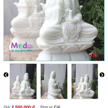
❮
❯
2.500.000 đ
Giá:
Đơn vị:
Cái