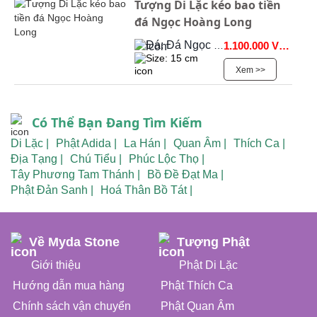
Tượng Di Lặc kéo bao tiền
đá Ngọc Hoàng Long
Đá: Đá Ngọc Onyx
1.100.000 VNĐ
Size: 15 cm
Xem >>
Có Thể Bạn Đang Tìm Kiếm
Di Lặc |
Phật Adida |
La Hán |
Quan Âm |
Thích Ca |
Địa Tạng |
Chú Tiểu |
Phúc Lộc Thọ |
Tây Phương Tam Thánh |
Bồ Đề Đạt Ma |
Phật Đản Sanh |
Hoá Thân Bồ Tát |
Về Myda Stone
Tượng Phật
Giới thiệu
Phật Di Lặc
Hướng dẫn mua hàng
Phật Thích Ca
Chính sách vận chuyển
Phật Quan Âm