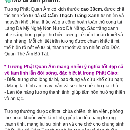
Tượng Phật Quan Âm có kích thước
cao 30cm
,
được chế
tác tinh xảo từ đá
đá Cẩm Thạch Trắng Xanh
tự nhiên và
nguyên khối, khai thác và gia công hoàn toàn thủ công tại
Làng Đá Mỹ Nghệ Non Nước Đà Nẵng. Sắc trắng xanh
nhẹ sáng bóng giúp cho bức tượng trở nên thuần khiết và
nhẹ nhàng. Mỗi chi tiết trên tượng được chạm khắc tỉ mỉ,
thể hiện rõ nét vẻ từ bi, thanh thoát và an nhiên của Đức
Quan Thế Âm Bồ Tát.
* Tượng Phật Quan Âm mang nhiều ý nghĩa tốt đẹp cả
về tâm linh lẫn đời sống, đặc biệt là trong Phật Giáo:
- Biểu trưng cho lòng từ bi, bao dung và cứu khổ cứu nạn;
- Mang lại bình an, may mắn và sự che chở cho gia chủ;
- Lan tỏa năng lượng thanh tịnh, giúp tâm hồn hướng thiện
và an lạc.
Tượng thường được đặt tại chùa chiền, thiền viện, phòng
thờ hoặc khuôn viên tâm linh, giúp lan tỏa năng lượng
thanh tịnh, mang lại sự bình an và che chở cho chúng sinh.