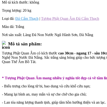
Mô tả kích thước:
không
Trọng lượng:
20 kg
Loại đá:
Đá Cẩm Thạch
|
Tượng Phật Quan Âm Đá Cẩm Thạch
Màu đá:
Trắng
Nơi sản xuất:
Làng Đá Non Nước Ngũ Hành Sơn, Đà Nẵng
Mô tả sản phẩm:
Tượng Phật Quan Âm có kích thước
cao 30cm - ngang 17 - sâu 10c
Nghệ Non Nước Đà Nẵng. Sắc trắng sáng bóng giúp cho bức tượng trở n
Quan Thế Âm Bồ Tát.
* Tượng Phật Quan Âm mang nhiều ý nghĩa tốt đẹp cả về tâm linh
- Biểu trưng cho lòng từ bi, bao dung và cứu khổ cứu nạn;
- Mang lại bình an, may mắn và sự che chở cho gia chủ;
- Lan tỏa năng lượng thanh tịnh, giúp tâm hồn hướng thiện và an lạc.