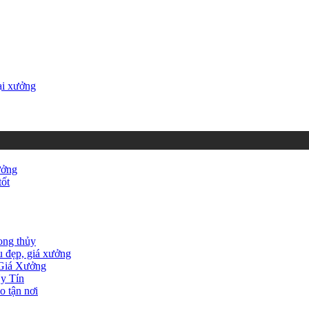
ại xưởng
ưởng
tốt
ong thủy
 đẹp, giá xưởng
 Giá Xưởng
y Tín
o tận nơi