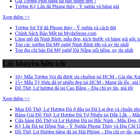
Giá Tượng Phật bằng đá bao nhiêu tiền ?
Tượng Kỳ Lân đá Phong thủy - Ý nghĩa và bảng giá
Xem thêm >>
Tượng Sư Tử đá Phong thủy - Ý nghĩa và cách đặt
Chính Sách Bảo Mật tại MydaStone.com
Lăng mộ đá Ninh Bình: mẫu đẹp, kích thước và bảng giá gốc t
Top các xưởng Đá Mỹ nghệ Ninh Bình lớn và uy tín nhất
Top địa chỉ bán Đá Mỹ nghệ Đà Nẵng nổi tiếng, uy tín nhất
Lời khuyên hữu ích
10+ Mẫu Tượng Voi đá được ưa chuộng tại HCM - Gía tận X
15+ Mẫu Tỳ Hưu đá tự nhiên đẹp tại HCM - Mang tài lộc, giá 
Đồ Thờ, Lư hương đá tại Cao Bằng – Địa chỉ uy tín, giá tốt
Xem thêm >>
Mua Đồ Thờ, Lư Hương Đá ở đâu tại Đà Lạt đẹp và chuẩn ph
Bảng Giá Đồ Thờ, Lư Hương Đá Tự Nhiên tại Đắk Lắk – Mẫu
Cửa hàng Đồ Thờ và Lư Hương Đá tại Bắc Ninh - Mẫu Đẹp,
Kỳ Lân Đá tại Đồng Nai – Ý Nghĩa Phong Thủy và Địa Chỉ U
Đồ Thờ, Lư Hương bằng đá tại Hải Phòng – Địa chỉ uy tín, gia