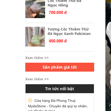
Cóc Thiềm Thừ đá
Ngọc Hồng
700.000 đ
Tượng Cóc Thiềm Thừ
đá Ngọc Xanh Pakistan
450.000 đ
Xem thêm >>
Sản phẩm giá tốt
Xem thêm >>
Tin tức nổi bật
Cửa hàng Đá Phong Thuỷ
MydaStone - Chuyên đá quý tự nhiên,
giá tốt tận Xưởng