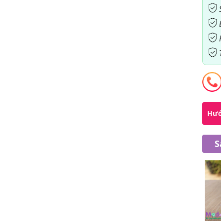
Hướ
S