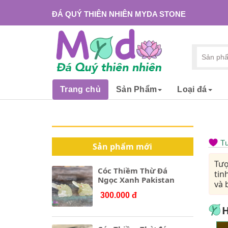
ĐÁ QUÝ THIÊN NHIÊN MYDA STONE
Trang chủ
Sản Phẩm
Loại đá
Tư
Sản phẩm mới
Tượ
Cóc Thiềm Thừ Đá
tin
Ngọc Xanh Pakistan
và 
300.000 đ
H