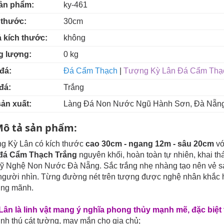
ản phẩm:
ky-461
 thước:
30cm
ả kích thước:
không
g lượng:
0 kg
đá:
Đá Cẩm Thạch
|
Tượng Kỳ Lân Đá Cẩm Thạ
đá:
Trắng
sản xuất:
Làng Đá Non Nước Ngũ Hành Sơn, Đà Nẵn
ô tả sản phẩm:
g Kỳ Lân có kích thước
cao 30cm - ngang 12m - sâu 20cm
vớ
đá Cẩm Thạch Trắng
nguyên khối, hoàn toàn tự nhiên, khai th
ỹ Nghệ Non Nước Đà Nẵng. Sắc trắng nhẹ nhàng tạo nên vẻ sa
gười nhìn. Từng đường nét trên tượng được nghệ nhân khắc họa 
ũng mãnh.
 Lân là linh vật mang ý nghĩa phong thủy mạnh mẽ, đặc biệt
linh thú cát tường, may mắn cho gia chủ;