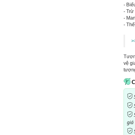
- Biể
- Trừ
- Man
- Thể
>
Tượng
vệ gi
tượng
C
giá