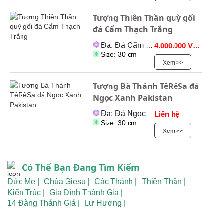
Tượng Thiên Thần quỳ gối
đá Cẩm Thạch Trắng
Đá: Đá Cẩm Thạch
4.000.000 VNĐ
Size: 30 cm
Xem >>
Tượng Bà Thánh TêRêSa đá
Ngọc Xanh Pakistan
Đá: Đá Ngọc Onyx
Liên hệ
Size: 30 cm
Xem >>
Có Thể Bạn Đang Tìm Kiếm
Đức Mẹ |
Chúa Giesu |
Các Thánh |
Thiên Thần |
Kiến Trúc |
Gia Đình Thánh Gia |
14 Đàng Thánh Giá |
Lư Hương |