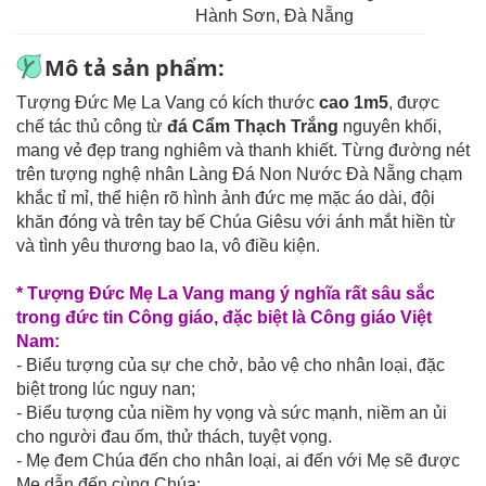
Hành Sơn, Đà Nẵng
Mô tả sản phẩm:
Tượng Đức Mẹ La Vang có kích thước
cao 1m5
, được
chế tác thủ công từ
đá Cẩm Thạch Trắng
nguyên khối,
mang vẻ đẹp trang nghiêm và thanh khiết. Từng đường nét
trên tượng nghệ nhân Làng Đá Non Nước Đà Nẵng chạm
khắc tỉ mỉ, thể hiện rõ hình ảnh đức mẹ mặc áo dài, đội
khăn đóng và trên tay bế Chúa Giêsu với ánh mắt hiền từ
và tình yêu thương bao la, vô điều kiện.
* Tượng Đức Mẹ La Vang mang ý nghĩa rất sâu sắc
trong đức tin Công giáo, đặc biệt là Công giáo Việt
Nam:
- Biểu tượng của sự che chở, bảo vệ cho nhân loại, đặc
biệt trong lúc nguy nan;
- Biểu tượng của niềm hy vọng và sức mạnh, niềm an ủi
cho người đau ốm, thử thách, tuyệt vọng.
- Mẹ đem Chúa đến cho nhân loại, ai đến với Mẹ sẽ được
Mẹ dẫn đến cùng Chúa;