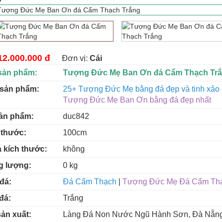
12.000.000 đ
Đơn vị:
Cái
sản phẩm:
Tượng Đức Mẹ Ban Ơn đá Cẩm Thạch Tr
 sản phẩm:
25+ Tượng Đức Mẹ bằng đá đẹp và tinh xảo 
Tượng Đức Mẹ Ban Ơn bằng đá đẹp nhất
ản phẩm:
duc842
 thước:
100cm
ả kích thước:
không
g lượng:
0 kg
đá:
Đá Cẩm Thạch
|
Tượng Đức Mẹ Đá Cẩm Th
đá:
Trắng
sản xuất:
Làng Đá Non Nước Ngũ Hành Sơn, Đà Nẵn