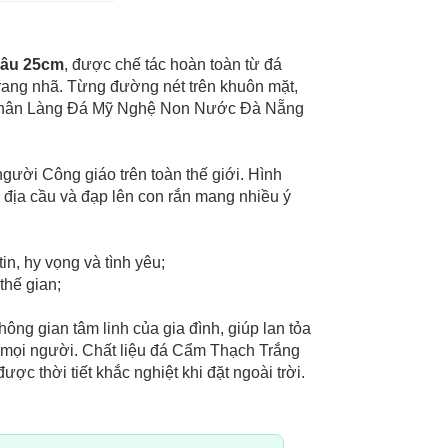
sâu 25cm
, được chế tác hoàn toàn từ đá
trang nhã. Từng đường nét trên khuôn mặt,
 nhân Làng Đá Mỹ Nghệ Non Nước Đà Nẵng
gười Công giáo trên toàn thế giới. Hình
 địa cầu và đạp lên con rắn mang nhiều ý
n, hy vọng và tình yêu;
thế gian;
ng gian tâm linh của gia đình, giúp lan tỏa
o mọi người. Chất liệu đá Cẩm Thạch Trắng
ợc thời tiết khắc nghiệt khi đặt ngoài trời.