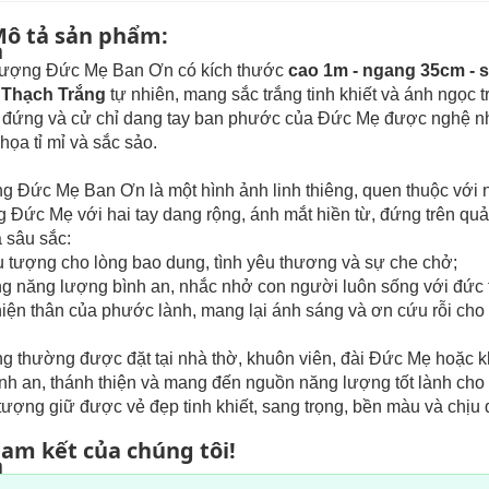
ô tả sản phẩm:
ượng Đức Mẹ Ban Ơn có kích thước
cao 1m - ngang 35cm - 
Thạch Trắng
tự nhiên, mang sắc trắng tinh khiết và ánh ngọc 
 đứng và cử chỉ dang tay ban phước của Đức Mẹ được nghệ
họa tỉ mỉ và sắc sảo.
 Đức Mẹ Ban Ơn là một hình ảnh linh thiêng, quen thuộc với n
 Đức Mẹ với hai tay dang rộng, ánh mắt hiền từ, đứng trên quả
 sâu sắc:
u tượng cho lòng bao dung, tình yêu thương và sự che chở;
g năng lượng bình an, nhắc nhở con người luôn sống với đức ti
hiện thân của phước lành, mang lại ánh sáng và ơn cứu rỗi cho 
 thường được đặt tại nhà thờ, khuôn viên, đài Đức Mẹ hoặc khô
nh an, thánh thiện và mang đến nguồn năng lượng tốt lành ch
tượng giữ được vẻ đẹp tinh khiết, sang trọng, bền màu và chịu đư
am kết của chúng tôi!