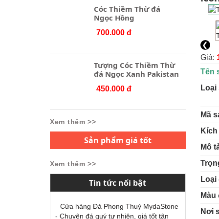
Cóc Thiềm Thừ đá
Ngọc Hồng
700.000 đ
❮
Giá:
Tượng Cóc Thiềm Thừ
Tên 
đá Ngọc Xanh Pakistan
Loại
450.000 đ
Mã s
Xem thêm >>
Kích
Sản phẩm giá tốt
Mô t
Trọn
Xem thêm >>
Loại 
Tin tức nổi bật
Màu 
Cửa hàng Đá Phong Thuỷ MydaStone
Nơi 
- Chuyên đá quý tự nhiên, giá tốt tận