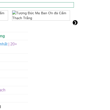
❯
ắng
nhất
| 20+
ạch
g