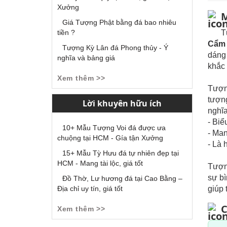
Xưởng
M
Giá Tượng Phật bằng đá bao nhiêu
tiền ?
T
Cẩm 
Tượng Kỳ Lân đá Phong thủy - Ý
dáng
nghĩa và bảng giá
khắc 
Xem thêm >>
Tượng
tượng
Lời khuyên hữu ích
nghĩa
- Biể
10+ Mẫu Tượng Voi đá được ưa
- Man
chuộng tại HCM - Gía tận Xưởng
- Là 
15+ Mẫu Tỳ Hưu đá tự nhiên đẹp tại
HCM - Mang tài lộc, giá tốt
Tượng
sự bì
Đồ Thờ, Lư hương đá tại Cao Bằng –
Địa chỉ uy tín, giá tốt
giúp 
C
Xem thêm >>